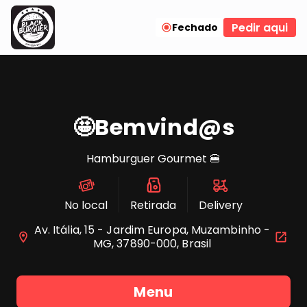
Pedir aqui
Fechado
🤩Bemvind@s
‎Hamburguer Gourmet 🍔
No local
Retirada
Delivery
Av. Itália, 15 - Jardim Europa, Muzambinho -
MG, 37890-000, Brasil
Menu